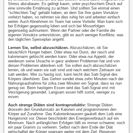
Stress abzubauen. Es gelingt kaum, unter psychischem Druck auf
eine sinnvolle Ernährung zu achten. Und sollten Sie einmal einen
"schlechten Tag" gehabt haben, an dem Sie Ihre guten Vorsätze
verletzt haben, so nehmen sie dies ruhig hin und arbeiten einfach
weiter. Auch Abnehmen im Team hat seine Vorteile: Man kann sich
bei Erfolgen gegenseitig loben und sich bei Misserfolgen
gegenseitig aufmuntern. Wenn der Partner oder die Familie die
eigenen Vorsätze unterstützen, gibt es auch weniger Konflikte, was
den täglichen Speiseplan angeht.
Lernen Sie, selbst abzuschätzen.
Abzuschätzen, ob Sie
tatsächlich Hunger haben. Oder etwa nur Durst, der rasch und
kalorienarm gelöscht werden kann. Oder etwa nur Appetit, der
wiederum seine Ursache in ganz anderen Problemen hat und von
diesen Problemen ablenken soll. Sie sollen auch abzuschätzen
lernen, ob und wann sie satt sind und nach welchem Zeitraum sie
satt werden. Wer zu hastig isst, kann leicht das Satt-Signal des
Körpers überhören. Das Gehirn sendet etwa zehn Minuten nach der
Nahrungsaufnahme für zirka zwei Minuten ein Signal, dass es nun
genug sei. Beim hastigem Essen wird das Satt-Signal erst mit
Verzögerung gesendet. Langsam essen hilft somit, weniger zu
essen.
Auch strenge Diäten sind kontraproduktiv:
Strenge Diäten
drosseln den Grundumsatz an Kalorien und programmieren den
Körper auf Zunahme. Das Kalorienknausern gaukelt dem Leib eine
Hungersnot vor. Dieser beschränkt den Energieverbrauch auf ein
Minimum. Nach anfänglichen Erfolgen fällt es immer schwerer, noch
ein paar Gramm zu verlieren. Selbst nach dem Ende der Diät
wirtschaftet der Körper sparsam weiter mit dem Ziel, Reserven