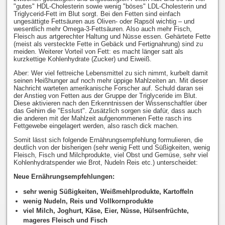
"gutes" HDL-Cholesterin sowie wenig "böses" LDL-Cholesterin und
Triglycerid-Fett im Blut sorgt. Bei den Fetten sind einfach
ungesättigte Fettsäuren aus Oliven- oder Rapsöl wichtig – und
wesentlich mehr Omega-3-Fettsäuren. Also auch mehr Fisch,
Fleisch aus artgerechter Haltung und Nüsse essen. Gehärtete Fette
(meist als versteckte Fette in Gebäck und Fertignahrung) sind zu
meiden. Weiterer Vorteil von Fett: es macht länger satt als
kurzkettige Kohlenhydrate (Zucker) und Eiweiß.
Aber: Wer viel fettreiche Lebensmittel zu sich nimmt, kurbelt damit
seinen Heißhunger auf noch mehr üppige Mahlzeiten an. Mit dieser
Nachricht warteten amerikanische Forscher auf. Schuld daran sei
der Anstieg von Fetten aus der Gruppe der Triglyceride im Blut.
Diese aktivieren nach den Erkenntnissen der Wissenschaftler über
das Gehirn die "Esslust". Zusätzlich sorgen sie dafür, dass auch
die anderen mit der Mahlzeit aufgenommenen Fette rasch ins
Fettgewebe eingelagert werden, also rasch dick machen.
Somit lässt sich folgende Ernährungsempfehlung formulieren, die
deutlich von der bisherigen (sehr wenig Fett und Süßigkeiten, wenig
Fleisch, Fisch und Milchprodukte, viel Obst und Gemüse, sehr viel
Kohlenhydratspender wie Brot, Nudeln Reis etc.) unterscheidet:
Neue Ernährungsempfehlungen:
sehr wenig Süßigkeiten, Weißmehlprodukte, Kartoffeln
wenig Nudeln, Reis und Vollkornprodukte
viel Milch, Joghurt, Käse, Eier, Nüsse, Hülsenfrüchte,
mageres Fleisch und Fisch