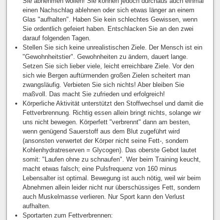
Sie abnehmen wollen! Sie können jedoch durchaus auch einmal
einen Nachschlag ablehnen oder sich etwas länger an einem
Glas "aufhalten". Haben Sie kein schlechtes Gewissen, wenn
Sie ordentlich gefeiert haben. Entschlacken Sie an den zwei
darauf folgenden Tagen.
Stellen Sie sich keine unrealistischen Ziele. Der Mensch ist ein
"Gewohnheitstier". Gewohnheiten zu ändern, dauert lange.
Setzen Sie sich lieber viele, leicht erreichbare Ziele. Vor den
sich wie Bergen auftürmenden großen Zielen scheitert man
zwangsläufig. Verbieten Sie sich nichts! Aber bleiben Sie
maßvoll. Das macht Sie zufrieden und erfolgreich!
Körperliche Aktivität unterstützt den Stoffwechsel und damit die
Fettverbrennung. Richtig essen allein bringt nichts, solange wir
uns nicht bewegen. Körperfett "verbrennt" dann am besten,
wenn genügend Sauerstoff aus dem Blut zugeführt wird
(ansonsten verwertet der Körper nicht seine Fett-, sondern
Kohlenhydratreserven = Glycogen). Das oberste Gebot lautet
somit: "Laufen ohne zu schnaufen". Wer beim Training keucht,
macht etwas falsch; eine Pulsfrequenz von 160 minus
Lebensalter ist optimal. Bewegung ist auch nötig, weil wir beim
Abnehmen allein leider nicht nur überschüssiges Fett, sondern
auch Muskelmasse verlieren. Nur Sport kann den Verlust
aufhalten.
Sportarten zum Fettverbrennen: