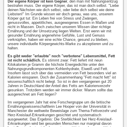
Der eigene Körper ist kein Gegner
, den man mit Nahrungsentzug
bestrafen muss. Der eigene Körper, das ist man doch selbst. "Liebe
deinen Nächsten wie dich selbst, oder liebe dich selbst wie deine
Liebsten!" Im Grunde wissen wir doch genau, was uns, unserem
Körper gut tut: Ein Leben frei von Stress und Zwängen,
genussvolles, appetitliches, ausgewogenes Essen in Maßen und
nicht in Massen. Doch zwischen unserem Wissen über richtige
Ernährung und der Umsetzung liegen Welten. Erst wenn wir mit
gesunder Ernährung angenehme Gefühle, Lust und Genuss
verknüpfen, haben wir eine echte Chance, gesund zu bleiben,
unsere individuelle Körpergewichts-Marke zu akzeptieren und zu
halten.
Es gibt weder "erlaubte" noch "verbotene" Lebensmittel, Fett
ist nicht schädlich.
Es stimmt zwar: Fett liefert mit neun
Kilokalorien je Gramm die höchste Energiedichte unter den
Nahrungsgrundkomponenten Kohlenhydrate, Eiweiß und Fett.
Insofern lässt sich über das vermeiden von Fett besonders viel an
Kalorien einsparen. Doch der Zusammenhang "Fett macht fett" ist
wissenschaftlich nicht belegt. So ist in den vergangenen gut 20
Jahren in Deutschland der Anteil des Fetts am Kalorienverzehr
gesunken. Trotzdem werden wir immer dicker. Warum sollte das
ausgerechnet am Fett liegen?
Im vergangenen Jahr hat eine Forschergruppe um die britische
Ernährungswissenschaftlerin Lee Hooper von der Universität in
Manchester die weltweite Beweislage zum Thema Fettverzehr und
Herz-Kreislauf-Erkrankungen gesichtet und systematisch
ausgewertet. Das Ergebnis: Die Sterblichkeit bei Herz-Kreislauf-
Erkrankungen wird bei gesunden Menschen nur marginal davon