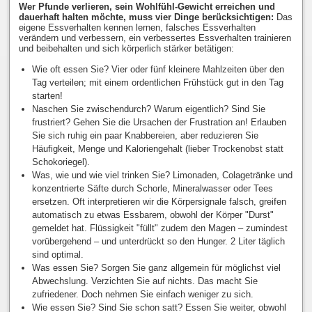
Wer Pfunde verlieren, sein Wohlfühl-Gewicht erreichen und
dauerhaft halten möchte, muss vier Dinge berücksichtigen:
Das
eigene Essverhalten kennen lernen, falsches Essverhalten
verändern und verbessern, ein verbessertes Essverhalten trainieren
und beibehalten und sich körperlich stärker betätigen:
Wie oft essen Sie? Vier oder fünf kleinere Mahlzeiten über den
Tag verteilen; mit einem ordentlichen Frühstück gut in den Tag
starten!
Naschen Sie zwischendurch? Warum eigentlich? Sind Sie
frustriert? Gehen Sie die Ursachen der Frustration an! Erlauben
Sie sich ruhig ein paar Knabbereien, aber reduzieren Sie
Häufigkeit, Menge und Kaloriengehalt (lieber Trockenobst statt
Schokoriegel).
Was, wie und wie viel trinken Sie? Limonaden, Colagetränke und
konzentrierte Säfte durch Schorle, Mineralwasser oder Tees
ersetzen. Oft interpretieren wir die Körpersignale falsch, greifen
automatisch zu etwas Essbarem, obwohl der Körper "Durst"
gemeldet hat. Flüssigkeit "füllt" zudem den Magen – zumindest
vorübergehend – und unterdrückt so den Hunger. 2 Liter täglich
sind optimal.
Was essen Sie? Sorgen Sie ganz allgemein für möglichst viel
Abwechslung. Verzichten Sie auf nichts. Das macht Sie
zufriedener. Doch nehmen Sie einfach weniger zu sich.
Wie essen Sie? Sind Sie schon satt? Essen Sie weiter, obwohl