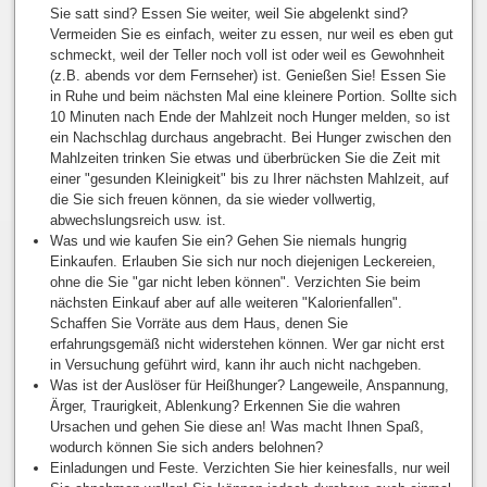
Sie satt sind? Essen Sie weiter, weil Sie abgelenkt sind?
Vermeiden Sie es einfach, weiter zu essen, nur weil es eben gut
schmeckt, weil der Teller noch voll ist oder weil es Gewohnheit
(z.B. abends vor dem Fernseher) ist. Genießen Sie! Essen Sie
in Ruhe und beim nächsten Mal eine kleinere Portion. Sollte sich
10 Minuten nach Ende der Mahlzeit noch Hunger melden, so ist
ein Nachschlag durchaus angebracht. Bei Hunger zwischen den
Mahlzeiten trinken Sie etwas und überbrücken Sie die Zeit mit
einer "gesunden Kleinigkeit" bis zu Ihrer nächsten Mahlzeit, auf
die Sie sich freuen können, da sie wieder vollwertig,
abwechslungsreich usw. ist.
Was und wie kaufen Sie ein? Gehen Sie niemals hungrig
Einkaufen. Erlauben Sie sich nur noch diejenigen Leckereien,
ohne die Sie "gar nicht leben können". Verzichten Sie beim
nächsten Einkauf aber auf alle weiteren "Kalorienfallen".
Schaffen Sie Vorräte aus dem Haus, denen Sie
erfahrungsgemäß nicht widerstehen können. Wer gar nicht erst
in Versuchung geführt wird, kann ihr auch nicht nachgeben.
Was ist der Auslöser für Heißhunger? Langeweile, Anspannung,
Ärger, Traurigkeit, Ablenkung? Erkennen Sie die wahren
Ursachen und gehen Sie diese an! Was macht Ihnen Spaß,
wodurch können Sie sich anders belohnen?
Einladungen und Feste. Verzichten Sie hier keinesfalls, nur weil