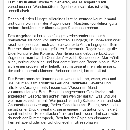
Fünf Kilo in einer Woche zu verlieren, wie es angeblich mit
verschiedenen Wunderdiäten möglich sein soll, das ist völlig
unrealistisch.
Essen stillt den Hunger. Allerdings isst heutzutage kaum jemand
erst dann, wenn ihm der Magen knurrt. Meistens (ver)führen ganz
andere Umstände zur übermäßigen Kalorienaufnahme:
Das Angebot
ist heute vielfältiger, verlockender und auch
preiswerter als noch vor Jahrzehnten. Hunger(n) ist unbekannt oder
rasch und jederzeit auch auf preiswerteste Art zu begegnen. Beim
Bummel durch die üppig gefüllten Supermarkt-Regale versagt die
Eigenkontrolle des Körpers. Das Nahrungsangebot verlockt zum
Zugreifen, man hat die Qual der
Aus
wahl. Konsequenz: Man wählt
alles, verbraucht alles und isst damit über den Bedarf hinaus. Wer
sich einen großen Teller belädt, isst insgesamt mehr als jemand,
der sich mehrmals kleinere Portionen nimmt, bis er satt ist.
Die Emotionen
bestimmen ganz wesentlich, ob, wann, was und
wie viel man isst: Köstliche Gerüche, raffinierte Gewürze und
attraktive Arrangements lassen das Wasser im Mund
zusammenlaufen. Beim Essen in angenehmer Gesellschaft mit
angeregten Gesprächen achtet man weniger darauf, was und wie
viel man zu sich nimmt. Wer jedoch ständig Kalorien zählt und sich
Gaumenfreuden versagt, fördert Gedanken ans Essen, setzt sich
selbst unter Druck, verstärkt seine eigene Frustration und riskiert
somit viel eher "Fressattacken" als ein Lust-Esser. Und dann wäre
da noch der Kummerspeck, Resultat der Chips am einsamen
Fernsehabend oder der Schokoriegel in Stressphasen