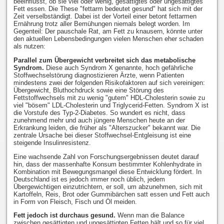
beeinflusst, ob sie viel oder wenig, gesättigtes oder ungesättigtes
Fett essen. Die These "fettarm bedeutet gesund" hat sich mit der
Zeit verselbständigt. Dabei ist der Vorteil einer betont fettarmen
Ernährung trotz aller Bemühungen niemals belegt worden. Im
Gegenteil: Der pauschale Rat, am Fett zu knausern, könnte unter
den aktuellen Lebensbedingungen vielen Menschen eher schaden
als nutzen:
Parallel zum Übergewicht verbreitet sich das metabolische
Syndrom.
Diese auch Syndrom X genannte, hoch gefährliche
Stoffwechselstörung diagnostizieren Ärzte, wenn Patienten
mindestens zwei der folgenden Risikofaktoren auf sich vereinigen:
Übergewicht, Bluthochdruck sowie eine Störung des
Fettstoffwechsels mit zu wenig "gutem" HDL-Cholesterin sowie zu
viel "bösem" LDL-Cholesterin und Triglycerid-Fetten. Syndrom X ist
die Vorstufe des Typ-2-Diabetes. So wundert es nicht, dass
zunehmend mehr und auch jüngere Menschen heute an der
Erkrankung leiden, die früher als "Alterszucker" bekannt war. Die
zentrale Ursache bei dieser Stoffwechsel-Entgleisung ist eine
steigende Insulinresistenz.
Eine wachsende Zahl von Forschungsergebnissen deutet darauf
hin, dass der massenhafte Konsum bestimmter Kohlenhydrate in
Kombination mit Bewegungsmangel diese Entwicklung fördert. In
Deutschland ist es jedoch immer noch üblich, jedem
Übergewichtigen einzutrichtern, er soll, um abzunehmen, sich mit
Kartoffeln, Reis, Brot oder Gummibärchen satt essen und Fett auch
in Form von Fleisch, Fisch und Öl meiden.
Fett jedoch ist durchaus gesund.
Wenn man die Balance
zwischen gesättigten und ungesättigten Fetten hält und so für viel