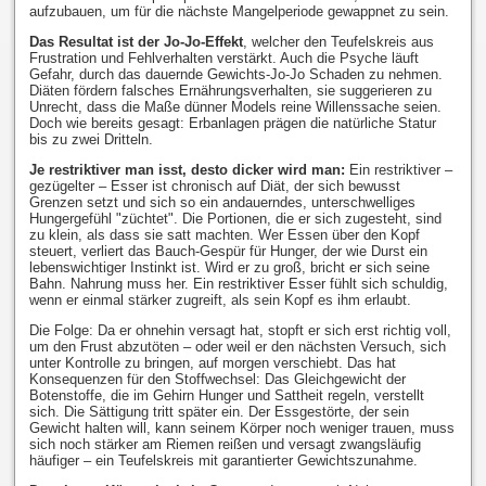
aufzubauen, um für die nächste Mangelperiode gewappnet zu sein.
Das Resultat ist der Jo-Jo-Effekt
, welcher den Teufelskreis aus
Frustration und Fehlverhalten verstärkt. Auch die Psyche läuft
Gefahr, durch das dauernde Gewichts-Jo-Jo Schaden zu nehmen.
Diäten fördern falsches Ernährungsverhalten, sie suggerieren zu
Unrecht, dass die Maße dünner Models reine Willenssache seien.
Doch wie bereits gesagt: Erbanlagen prägen die natürliche Statur
bis zu zwei Dritteln.
Je restriktiver man isst, desto dicker wird man:
Ein restriktiver –
gezügelter – Esser ist chronisch auf Diät, der sich bewusst
Grenzen setzt und sich so ein andauerndes, unterschwelliges
Hungergefühl "züchtet". Die Portionen, die er sich zugesteht, sind
zu klein, als dass sie satt machten. Wer Essen über den Kopf
steuert, verliert das Bauch-Gespür für Hunger, der wie Durst ein
lebenswichtiger Instinkt ist. Wird er zu groß, bricht er sich seine
Bahn. Nahrung muss her. Ein restriktiver Esser fühlt sich schuldig,
wenn er einmal stärker zugreift, als sein Kopf es ihm erlaubt.
Die Folge: Da er ohnehin versagt hat, stopft er sich erst richtig voll,
um den Frust abzutöten – oder weil er den nächsten Versuch, sich
unter Kontrolle zu bringen, auf morgen verschiebt. Das hat
Konsequenzen für den Stoffwechsel: Das Gleichgewicht der
Botenstoffe, die im Gehirn Hunger und Sattheit regeln, verstellt
sich. Die Sättigung tritt später ein. Der Essgestörte, der sein
Gewicht halten will, kann seinem Körper noch weniger trauen, muss
sich noch stärker am Riemen reißen und versagt zwangsläufig
häufiger – ein Teufelskreis mit garantierter Gewichtszunahme.