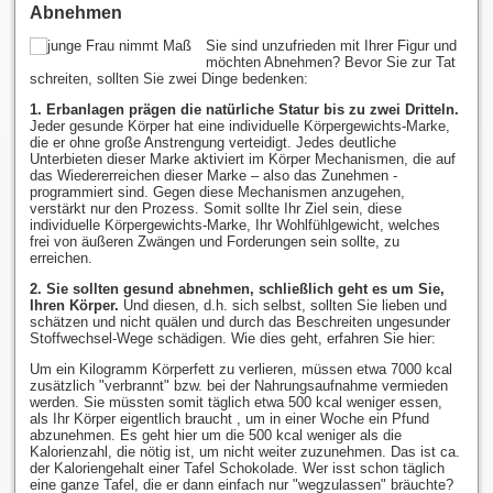
Abnehmen
Sie sind unzufrieden mit Ihrer Figur und
möchten Abnehmen? Bevor Sie zur Tat
schreiten, sollten Sie zwei Dinge bedenken:
1. Erbanlagen prägen die natürliche Statur bis zu zwei Dritteln.
Jeder gesunde Körper hat eine individuelle Körpergewichts-Marke,
die er ohne große Anstrengung verteidigt. Jedes deutliche
Unterbieten dieser Marke aktiviert im Körper Mechanismen, die auf
das Wiedererreichen dieser Marke – also das Zunehmen -
programmiert sind. Gegen diese Mechanismen anzugehen,
verstärkt nur den Prozess. Somit sollte Ihr Ziel sein, diese
individuelle Körpergewichts-Marke, Ihr Wohlfühlgewicht, welches
frei von äußeren Zwängen und Forderungen sein sollte, zu
erreichen.
2. Sie sollten gesund abnehmen, schließlich geht es um Sie,
Ihren Körper.
Und diesen, d.h. sich selbst, sollten Sie lieben und
schätzen und nicht quälen und durch das Beschreiten ungesunder
Stoffwechsel-Wege schädigen. Wie dies geht, erfahren Sie hier:
Um ein Kilogramm Körperfett zu verlieren, müssen etwa 7000 kcal
zusätzlich "verbrannt" bzw. bei der Nahrungsaufnahme vermieden
werden. Sie müssten somit täglich etwa 500 kcal weniger essen,
als Ihr Körper eigentlich braucht , um in einer Woche ein Pfund
abzunehmen. Es geht hier um die 500 kcal weniger als die
Kalorienzahl, die nötig ist, um nicht weiter zuzunehmen. Das ist ca.
der Kaloriengehalt einer Tafel Schokolade. Wer isst schon täglich
eine ganze Tafel, die er dann einfach nur "wegzulassen" bräuchte?