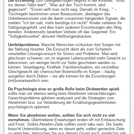
Die Erziehung
zum Übergewichtigen beginnt in der Kindheit: "Kind,
iss deinen Teller leer!", "Was auf den Tisch kommt, wird
gegessen!", "Essen wirft man nicht weg. Damals im Krieg..." –
Tischregeln bestimmen unser Bewusstsein, überlagern das
Unterbewusstsein und die damit zusammen hängenden Signale, die
melden "Ich bin satt, mehr benötige ich nicht!" Kinder verlieren ihr
Sättigungsgefühl, und dies kann späteren Essstörungen den Weg
bereiten. Andererseits bewirken Verbote oft das Gegenteil: Ein
"Süßigkeitsverbot" aktiviert Heißhungerattacken.
Umfeldprobleme.
Manche Menschen schlucken ihre Sorgen mit
der Nahrung hinunter. Die Esssucht dient als zum Scheitern
verurteilter Lösungsversuch für Stress und Probleme. Man wird
gleichsam schwerer, um im eigenen Lebensumfeld mehr Gewicht zu
bekommen, um weniger leicht zur Seite geschoben werden zu
können. Veranlagung, Kindheit, Familiensituation, ein verstelltes
Gleichgewicht der chemischen Botenstoffe im Körper – häufig
ausgelöst durch Diäten – sie alle können für die Essstörungen
(mit)verantwortlich sein.
Da Psychologie eine so große Rolle beim Dickwerden spielt
,
sollte man sie ebenso wenig beim Abnehmen vernachlässigen:
Gewichtsprobleme gehören analysiert und die Strategien zum
Abnehmen bzw. zur Veränderung der Ernährungsgewohnheiten
psychologisch optimiert:
Wenn Sie abnehmen wollen, sollten Sie sich nicht zu viel
vornehmen.
Übertriebene Erwartungen enden oft mit Enttäuschung
und Frust. Strikte Abnehm-Ziele sollten somit tabu sein. Die Seele
braucht Unterstützung, wenn es darum geht, selbst gesteckte Ziele
zu erreichen. Versuchen Sie aus diesem Grund auch, möglichst viel