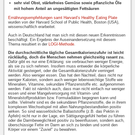
sehr viel Obst, stärkefreies Gemüse sowie pflanzliche Öle
mit hohem Anteil an ungesättigten Fettsäuren
Ernährungsempfehlungen samt Harvard’s Healthy Eating Plate
wurden von der Harvard School of Public Health, Boston (USA),
wissenschaftlich erarbeitet.
Auch in Deutschland hat man sich mit diesen neuen Erkenntnissen
beschäftigt. Ein Ergebnis der Auseinandersetzung mit diesem
Thema resultiert in der
LOGI-Methode
.
Die durchschnittliche tägliche Gesamtkalorienzufuhr ist leicht
rückläufig, doch die Menschen nehmen gleichzeitig rasant zu.
Dafür gibt es nur eine Erklärung: sie verbrauchen weniger Energie,
als sie zu sich nehmen. Insofern muss entweder die körperliche
Aktivität gesteigert, oder die Gesamtkalorienzufuhr verringert
werden. Also weniger essen. Das hat den Nachteil, dass nicht nur
weniger Kalorien, sondern auch weniger lebenswichtige Stoffe wie
Mineralien, Vitamine, sekundäre Pflanzenstoffe etc. aufgenommen
werden. Fakt ist nämlich auch, dass man nicht einfach nur weniger
essen und einer Mangelversorgung mit Vitamin- und
Mineralstoffprodukten bzw. Formuladiäten begegnen kann und
sollte. Vielmehr sind es die sekundären Pflanzenstoffe, die in ihrem
komplexen Wechselspiel mit allen Nahrungsbestandteilen positiv
wirken. So sind wasserlösliche Ballaststoffe (z.B. das Pektin in
Äpfeln) nicht nur in der Lage, ein Sättigungsgefühl herbei zu führen
oder die Darmbeweglichkeit positiv zu beeinflussen, sondern auch,
überschüssige Fette im Darm an sich zu binden und somit den
Körper vor einem "Zuviel" zu bewahren.