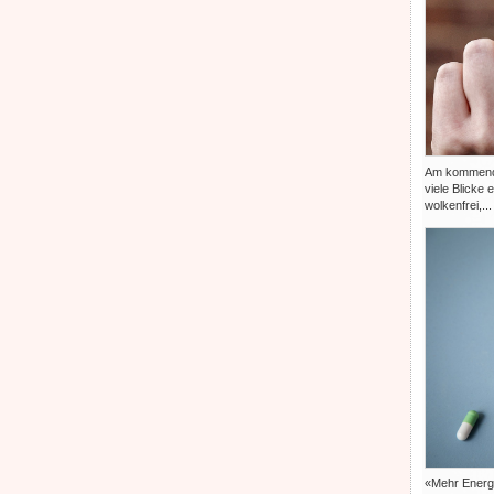
Am kommenden
viele Blicke 
wolkenfrei,...
«Mehr Energi