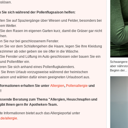
uslösen.
 Sie sich während der Pollenflugsaison helfen:
hten Sie auf Spaziergänge über Wiesen und Felder, besonders bei
nem Wetter.
Sie den Rasen im eigenen Garten kurz, damit die Gräser gar nicht
ühen.
en Sie nur bei geschlossenem Fenster.
n Sie vor dem Schlafengehen die Haare, legen Sie Ihre Kleidung
zimmer ab oder geben sie sie öfter in die Wäsche.
 Sie Fenster und Lüftung im Auto geschlossen oder bauen Sie ein
und Pollenfilter ein.
Schwangere b
aber nährsto
eren Sie sich anhand eines Pollenflugkalenders.
Beginn der...
 Sie Ihren Urlaub vorzugsweise während der heimischen
saison und wählen dafür einen geeigneten Urlaubsort aus.
nformationen erhalten Sie unter
Allergien
,
Pollenallergie
und
!
ssende Beratung zum Thema "Allergien, Heuschnupfen und
ibt Ihnen gern Ihr Apotheken-Team.
te Informationen bietet auch das Allergieportal unter
de/allergie
.