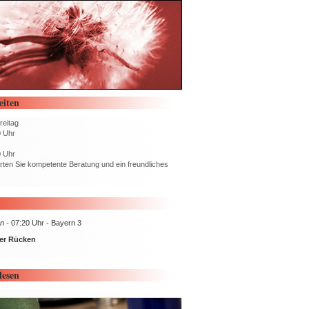
eiten
reitag
0 Uhr
0 Uhr
rten Sie kompetente Beratung und ein freundliches
n -
07:20 Uhr - Bayern 3
er Rücken
lesen