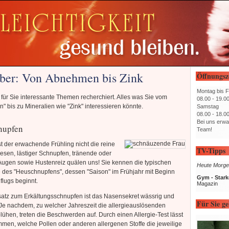
ber: Von Abnehmen bis Zink
Öffnungsz
Montag bis F
für Sie interessante Themen recherchiert. Alles was Sie vom
08.00 - 19.0
 bis zu Mineralien wie "Zink" interessieren könnte.
Samstag
08.00 - 18.0
Bei uns erwa
nupfen
Team!
ist der erwachende Frühling nicht die reine
TV-Tipps
esen, lästiger Schnupfen, tränende oder
Augen sowie Hustenreiz quälen uns! Sie kennen die typischen
Heute Morge
des "Heuschnupfens", dessen "Saison" im Frühjahr mit Beginn
Gym - Stark
flugs beginnt.
Magazin
atz zum Erkältungsschnupfen ist das Nasensekret wässrig und
Für Sie ge
 Je nachdem, zu welcher Jahreszeit die allergieauslösenden
lühen, treten die Beschwerden auf. Durch einen Allergie-Test lässt
mmen, welche Pollen oder anderen allergenen Stoffe die jeweilige