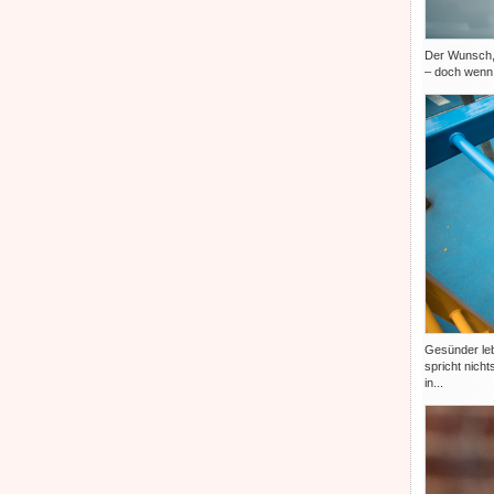
Der Wunsch, 
– doch wenn 
Gesünder lebe
spricht nicht
in...