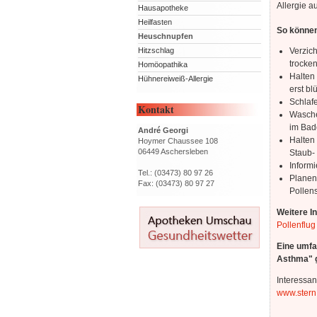
Allergie a
Hausapotheke
Heilfasten
So können
Heuschnupfen
Verzic
Hitzschlag
trocke
Homöopathika
Halten 
Hühnereiweiß-Allergie
erst bl
Schlaf
Kontakt
Wasche
im Bade
André Georgi
Halten
Hoymer Chaussee 108
06449 Aschersleben
Staub- 
Informi
Tel.: (03473) 80 97 26
Planen
Fax: (03473) 80 97 27
Pollen
Weitere I
Pollenflug
Eine umfa
Asthma" g
Interessan
www.stern.