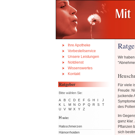
Ratge
Ihre Apotheke
Vorbestellservice
Unsere Leistungen
Wir haben 
Notdienst
"Abnehmen"
Wissenswertes
Kontakt
Heusch
Ratgeber
Für viele 
Freude: Ni
Bitte wählen Sie:
juckende 
A
B
C
D
E
F
G
H
I
J
Symptome 
K
L
M
N
O
P
Q
R
S
T
des Pollen
U
V
W
X
Y
Z
Im Gegens
H
wie:
ganz klar.
Pflanzen b
Halsschmerzen
sich besti
Hämorrhoiden