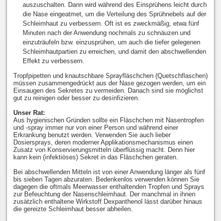
auszuschalten. Dann wird während des Einsprühens leicht durch
die Nase eingeatmet, um die Verteilung des Sprühnebels auf der
Schleimhaut zu verbessern. Oft ist es zweckmäßig, etwa fünf
Minuten nach der Anwendung nochmals zu schnäuzen und
einzuträufeln bzw. einzusprühen, um auch die tiefer gelegenen
Schleimhautpartien zu erreichen, und damit den abschwellenden
Effekt zu verbessern.
Tropfpipetten und knautschbare Sprayfläschchen (Quetschflaschen)
müssen zusammengedrückt aus der Nase gezogen werden, um ein
Einsaugen des Sekretes zu vermeiden. Danach sind sie möglichst
gut zu reinigen oder besser zu desinfizieren.
Unser Rat:
Aus hygienischen Gründen sollte ein Fläschchen mit Nasentropfen
und -spray immer nur von einer Person und während einer
Erkrankung benutzt werden. Verwenden Sie auch lieber
Dosiersprays, deren moderner Applikationsmechanismus einen
Zusatz von Konservierungsmitteln überflüssig macht. Denn hier
kann kein (infektiöses) Sekret in das Fläschchen geraten.
Bei abschwellenden Mitteln ist von einer Anwendung länger als fünf
bis sieben Tagen abzuraten. Bedenkenlos verwenden können Sie
dagegen die oftmals Meerwasser enthaltenden Tropfen und Sprays
zur Befeuchtung der Nasenschleimhaut. Der manchmal in ihnen
zusätzlich enthaltene Wirkstoff Dexpanthenol lässt darüber hinaus
die gereizte Schleimhaut besser abheilen.