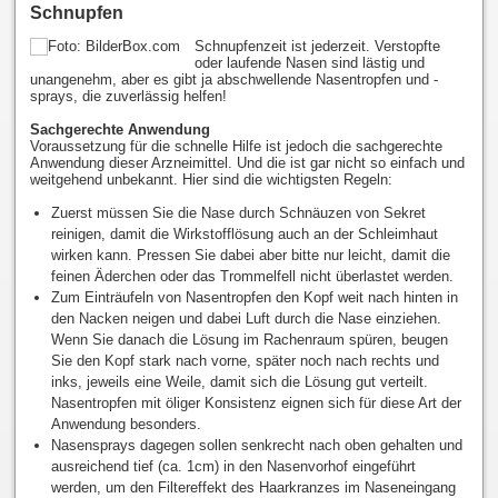
Schnupfen
Schnupfenzeit ist jederzeit. Verstopfte
oder laufende Nasen sind lästig und
unangenehm, aber es gibt ja abschwellende Nasentropfen und -
sprays, die zuverlässig helfen!
Sachgerechte Anwendung
Voraussetzung für die schnelle Hilfe ist jedoch die sachgerechte
Anwendung dieser Arzneimittel. Und die ist gar nicht so einfach und
weitgehend unbekannt. Hier sind die wichtigsten Regeln:
Zuerst müssen Sie die Nase durch Schnäuzen von Sekret
reinigen, damit die Wirkstofflösung auch an der Schleimhaut
wirken kann. Pressen Sie dabei aber bitte nur leicht, damit die
feinen Äderchen oder das Trommelfell nicht überlastet werden.
Zum Einträufeln von Nasentropfen den Kopf weit nach hinten in
den Nacken neigen und dabei Luft durch die Nase einziehen.
Wenn Sie danach die Lösung im Rachenraum spüren, beugen
Sie den Kopf stark nach vorne, später noch nach rechts und
inks, jeweils eine Weile, damit sich die Lösung gut verteilt.
Nasentropfen mit öliger Konsistenz eignen sich für diese Art der
Anwendung besonders.
Nasensprays dagegen sollen senkrecht nach oben gehalten und
ausreichend tief (ca. 1cm) in den Nasenvorhof eingeführt
werden, um den Filtereffekt des Haarkranzes im Naseneingang