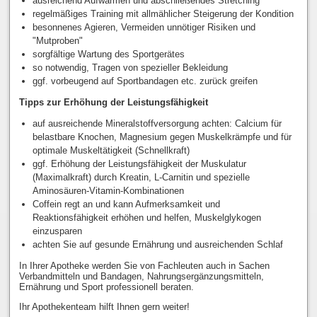
ausreichend Aufwärmen und abschließendes Stretching
regelmäßiges Training mit allmählicher Steigerung der Kondition
besonnenes Agieren, Vermeiden unnötiger Risiken und
"Mutproben"
sorgfältige Wartung des Sportgerätes
so notwendig, Tragen von spezieller Bekleidung
ggf. vorbeugend auf Sportbandagen etc. zurück greifen
Tipps zur Erhöhung der Leistungsfähigkeit
auf ausreichende Mineralstoffversorgung achten: Calcium für
belastbare Knochen, Magnesium gegen Muskelkrämpfe und für
optimale Muskeltätigkeit (Schnellkraft)
ggf. Erhöhung der Leistungsfähigkeit der Muskulatur
(Maximalkraft) durch Kreatin, L-Carnitin und spezielle
Aminosäuren-Vitamin-Kombinationen
Coffein regt an und kann Aufmerksamkeit und
Reaktionsfähigkeit erhöhen und helfen, Muskelglykogen
einzusparen
achten Sie auf gesunde Ernährung und ausreichenden Schlaf
In Ihrer Apotheke werden Sie von Fachleuten auch in Sachen
Verbandmitteln und Bandagen, Nahrungsergänzungsmitteln,
Ernährung und Sport professionell beraten.
Ihr Apothekenteam hilft Ihnen gern weiter!