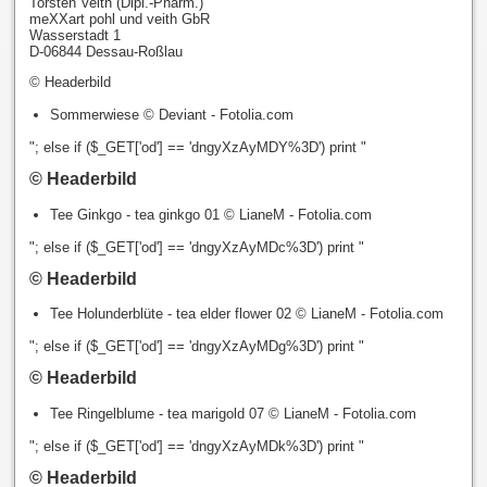
Torsten Veith (Dipl.-Pharm.)
meXXart pohl und veith GbR
Wasserstadt 1
D-06844 Dessau-Roßlau
© Headerbild
Sommerwiese © Deviant - Fotolia.com
"; else if ($_GET['od'] == 'dngyXzAyMDY%3D') print "
© Headerbild
Tee Ginkgo - tea ginkgo 01 © LianeM - Fotolia.com
"; else if ($_GET['od'] == 'dngyXzAyMDc%3D') print "
© Headerbild
Tee Holunderblüte - tea elder flower 02 © LianeM - Fotolia.com
"; else if ($_GET['od'] == 'dngyXzAyMDg%3D') print "
© Headerbild
Tee Ringelblume - tea marigold 07 © LianeM - Fotolia.com
"; else if ($_GET['od'] == 'dngyXzAyMDk%3D') print "
© Headerbild