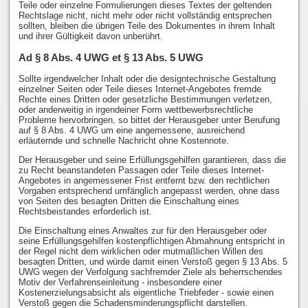
Teile oder einzelne Formulierungen dieses Textes der geltenden
Rechtslage nicht, nicht mehr oder nicht vollständig entsprechen
sollten, bleiben die übrigen Teile des Dokumentes in ihrem Inhalt
und ihrer Gültigkeit davon unberührt.
Ad § 8 Abs. 4 UWG et § 13 Abs. 5 UWG
Sollte irgendwelcher Inhalt oder die designtechnische Gestaltung
einzelner Seiten oder Teile dieses Internet-Angebotes fremde
Rechte eines Dritten oder gesetzliche Bestimmungen verletzen,
oder anderweitig in irgendeiner Form wettbewerbsrechtliche
Probleme hervorbringen, so bittet der Herausgeber unter Berufung
auf § 8 Abs. 4 UWG um eine angemessene, ausreichend
erläuternde und schnelle Nachricht ohne Kostennote.
Der Herausgeber und seine Erfüllungsgehilfen garantieren, dass die
zu Recht beanstandeten Passagen oder Teile dieses Internet-
Angebotes in angemessener Frist entfernt bzw. den rechtlichen
Vorgaben entsprechend umfänglich angepasst werden, ohne dass
von Seiten des besagten Dritten die Einschaltung eines
Rechtsbeistandes erforderlich ist.
Die Einschaltung eines Anwaltes zur für den Herausgeber oder
seine Erfüllungsgehilfen kostenpflichtigen Abmahnung entspricht in
der Regel nicht dem wirklichen oder mutmaßlichen Willen des
besagten Dritten, und würde damit einen Verstoß gegen § 13 Abs. 5
UWG wegen der Verfolgung sachfremder Ziele als beherrschendes
Motiv der Verfahrenseinleitung - insbesondere einer
Kostenerzielungsabsicht als eigentliche Triebfeder - sowie einen
Verstoß gegen die Schadensminderungspflicht darstellen.