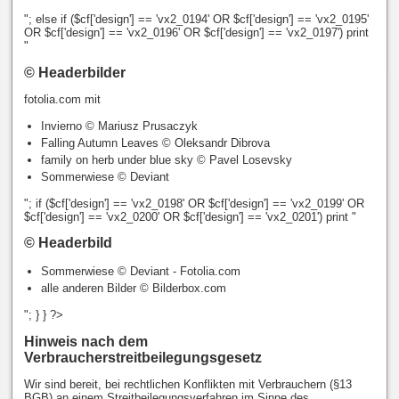
"; else if ($cf['design'] == 'vx2_0194' OR $cf['design'] == 'vx2_0195'
OR $cf['design'] == 'vx2_0196' OR $cf['design'] == 'vx2_0197') print
"
© Headerbilder
fotolia.com mit
Invierno © Mariusz Prusaczyk
Falling Autumn Leaves © Oleksandr Dibrova
family on herb under blue sky © Pavel Losevsky
Sommerwiese © Deviant
"; if ($cf['design'] == 'vx2_0198' OR $cf['design'] == 'vx2_0199' OR
$cf['design'] == 'vx2_0200' OR $cf['design'] == 'vx2_0201') print "
© Headerbild
Sommerwiese © Deviant - Fotolia.com
alle anderen Bilder © Bilderbox.com
"; } } ?>
Hinweis nach dem
Verbraucherstreitbeilegungsgesetz
Wir sind bereit, bei rechtlichen Konflikten mit Verbrauchern (§13
BGB) an einem Streitbeilegungsverfahren im Sinne des