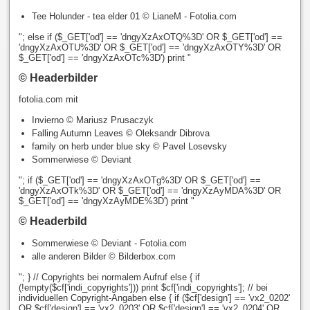
Tee Holunder - tea elder 01 © LianeM - Fotolia.com
"; else if ($_GET['od'] == 'dngyXzAxOTQ%3D' OR $_GET['od'] ==
'dngyXzAxOTU%3D' OR $_GET['od'] == 'dngyXzAxOTY%3D' OR
$_GET['od'] == 'dngyXzAxOTc%3D') print "
© Headerbilder
fotolia.com mit
Invierno © Mariusz Prusaczyk
Falling Autumn Leaves © Oleksandr Dibrova
family on herb under blue sky © Pavel Losevsky
Sommerwiese © Deviant
"; if ($_GET['od'] == 'dngyXzAxOTg%3D' OR $_GET['od'] ==
'dngyXzAxOTk%3D' OR $_GET['od'] == 'dngyXzAyMDA%3D' OR
$_GET['od'] == 'dngyXzAyMDE%3D') print "
© Headerbild
Sommerwiese © Deviant - Fotolia.com
alle anderen Bilder © Bilderbox.com
"; } // Copyrights bei normalem Aufruf else { if
(!empty($cf['indi_copyrights'])) print $cf['indi_copyrights']; // bei
individuellen Copyright-Angaben else { if ($cf['design'] == 'vx2_0202'
OR $cf['design'] == 'vx2_0203' OR $cf['design'] == 'vx2_0204' OR