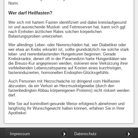
Norm.
Wer darf Heilfasten?
Wer sich mit hartem Fasten identifiziert und dabei kreislaufgesund
ist und ausreichende Muskel- und Fettreserven hat, kann sich ggf.
nach Einholen ärztlichen Rates solchen körperlichen
Belastungsproben unterziehen.
Wer allerdings Leber- oder Nierenschäden hat, wer Diabetiker oder
wer etwa an Krebs erkrankt ist, sollte grundsätzlich nie solche stark
leber- und nierenbelastenden Hungerkuren beginnen. Gerade
Krebskranke, denen oft in der Paramedizin harte Hungerdiäten wie
die Breuss-Kur angepriesen werden, riskieren eine Verkürzung ihrer
verbleibenden Lebenszeitspanne auf Kosten eines kurzfristigen,
fasteninduzierten, hormonellen Endorphin-Glücksgefühls.
Auch Personen mit Herzschwäche ist dringend vom Heilfasten
abzuraten, da ein Verlust an Herzmuskelgewebe (durch den
fastenbedingten Abbau körpereigenen Proteins) nicht riskiert werden
darf.
Wie Sie auf kontrolliert-gesunde Weise erfolgreich abnehmen und
langfristig Ihr Wunschgewicht halten können, erfahren Sie in Ihrer
Apotheke!
Impressum
Datenschutz