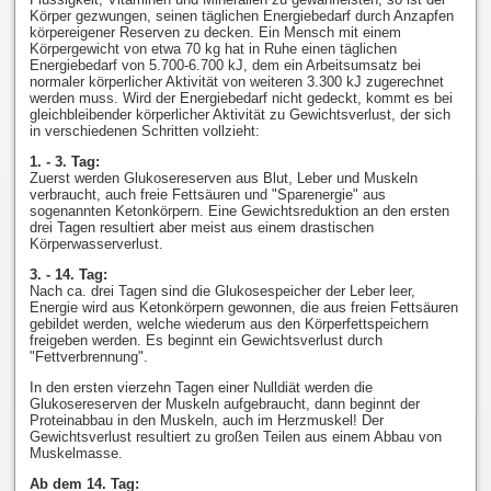
Körper gezwungen, seinen täglichen Energiebedarf durch Anzapfen
körpereigener Reserven zu decken. Ein Mensch mit einem
Körpergewicht von etwa 70 kg hat in Ruhe einen täglichen
Energiebedarf von 5.700-6.700 kJ, dem ein Arbeitsumsatz bei
normaler körperlicher Aktivität von weiteren 3.300 kJ zugerechnet
werden muss. Wird der Energiebedarf nicht gedeckt, kommt es bei
gleichbleibender körperlicher Aktivität zu Gewichtsverlust, der sich
in verschiedenen Schritten vollzieht:
1. - 3. Tag:
Zuerst werden Glukosereserven aus Blut, Leber und Muskeln
verbraucht, auch freie Fettsäuren und "Sparenergie" aus
sogenannten Ketonkörpern. Eine Gewichtsreduktion an den ersten
drei Tagen resultiert aber meist aus einem drastischen
Körperwasserverlust.
3. - 14. Tag:
Nach ca. drei Tagen sind die Glukosespeicher der Leber leer,
Energie wird aus Ketonkörpern gewonnen, die aus freien Fettsäuren
gebildet werden, welche wiederum aus den Körperfettspeichern
freigeben werden. Es beginnt ein Gewichtsverlust durch
"Fettverbrennung".
In den ersten vierzehn Tagen einer Nulldiät werden die
Glukosereserven der Muskeln aufgebraucht, dann beginnt der
Proteinabbau in den Muskeln, auch im Herzmuskel! Der
Gewichtsverlust resultiert zu großen Teilen aus einem Abbau von
Muskelmasse.
Ab dem 14. Tag: