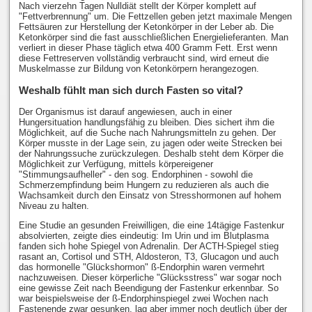
Nach vierzehn Tagen Nulldiät stellt der Körper komplett auf
"Fettverbrennung" um. Die Fettzellen geben jetzt maximale Mengen
Fettsäuren zur Herstellung der Ketonkörper in der Leber ab. Die
Ketonkörper sind die fast ausschließlichen Energielieferanten. Man
verliert in dieser Phase täglich etwa 400 Gramm Fett. Erst wenn
diese Fettreserven vollständig verbraucht sind, wird erneut die
Muskelmasse zur Bildung von Ketonkörpern herangezogen.
Weshalb fühlt man sich durch Fasten so vital?
Der Organismus ist darauf angewiesen, auch in einer
Hungersituation handlungsfähig zu bleiben. Dies sichert ihm die
Möglichkeit, auf die Suche nach Nahrungsmitteln zu gehen. Der
Körper musste in der Lage sein, zu jagen oder weite Strecken bei
der Nahrungssuche zurückzulegen. Deshalb steht dem Körper die
Möglichkeit zur Verfügung, mittels körpereigener
"Stimmungsaufheller" - den sog. Endorphinen - sowohl die
Schmerzempfindung beim Hungern zu reduzieren als auch die
Wachsamkeit durch den Einsatz von Stresshormonen auf hohem
Niveau zu halten.
Eine Studie an gesunden Freiwilligen, die eine 14tägige Fastenkur
absolvierten, zeigte dies eindeutig: Im Urin und im Blutplasma
fanden sich hohe Spiegel von Adrenalin. Der ACTH-Spiegel stieg
rasant an, Cortisol und STH, Aldosteron, T3, Glucagon und auch
das hormonelle "Glückshormon" ß-Endorphin waren vermehrt
nachzuweisen. Dieser körperliche "Glücksstress" war sogar noch
eine gewisse Zeit nach Beendigung der Fastenkur erkennbar. So
war beispielsweise der ß-Endorphinspiegel zwei Wochen nach
Fastenende zwar gesunken, lag aber immer noch deutlich über der