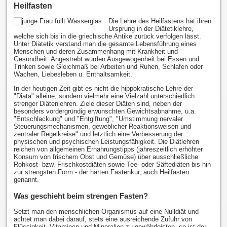
Heilfasten
Die Lehre des Heilfastens hat ihren
Ursprung in der Diätetiklehre,
welche sich bis in die griechische Antike zurück verfolgen lässt.
Unter Diätetik verstand man die gesamte Lebensführung eines
Menschen und deren Zusammenhang mit Krankheit und
Gesundheit. Angestrebt wurden Ausgewogenheit bei Essen und
Trinken sowie Gleichmaß bei Arbeiten und Ruhen, Schlafen oder
Wachen, Liebesleben u. Enthaltsamkeit.
In der heutigen Zeit gibt es nicht die hippokratische Lehre der
"Diata" alleine, sondern vielmehr eine Vielzahl unterschiedlich
strenger Diätenlehren. Ziele dieser Diäten sind, neben der
besonders vordergründig erwünschten Gewichtsabnahme, u.a.
"Entschlackung" und "Entgiftung", "Umstimmung nervaler
Steuerungsmechanismen, geweblicher Reaktionsweisen und
zentraler Regelkreise" und letztlich eine Verbesserung der
physischen und psychischen Leistungsfähigkeit. Die Diätlehren
reichen von allgemeinen Ernährungstipps (jahreszeitlich erhöhter
Konsum von frischem Obst und Gemüse) über ausschließliche
Rohkost- bzw. Frischkostdiäten sowie Tee- oder Säftediäten bis hin
zur strengsten Form - der harten Fastenkur, auch Heilfasten
genannt.
Was geschieht beim strengen Fasten?
Setzt man den menschlichen Organismus auf eine Nulldiät und
achtet man dabei darauf, stets eine ausreichende Zufuhr von
Flüssigkeit, Vitaminen und Mineralien zu gewährleisten, so ist der