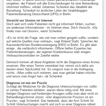
umgehen, der Patient soll alle Entscheidungen für eine Behandlung
informiert treffen», erklärt Johannes Schenkel das Idealbild der
Beziehung. Schenkel ist ärztlicher Leiter der Unabhängigen
Patientenberatung Deutschland (UPD) in Berlin.
Vorsicht vor Unsinn im Internet
Doch weil sich viele Patienten nicht gut informiert fühlen, suchen
sie anderswo Informationen - im Internet etwa. Doch Vorsicht: «Da
findet man viel Unsinn», warnt Schenkel.
«Es ist nicht die Frage, wie viel man vorher googeln sollte, sondern
auf welche Quellen man vertraut», sagt Roland Stahl, Sprecher der
Kassenärztlichen Bundesvereinigung (KBV) in Berlin. Es gibt aber
einige , die verlässlich informieren. Offline helfen Experten bei
Patientenberatungen, der eigenen Krankenkasse oder einigen
Verbraucherzentralen im Zweifel weiter.
Dennoch können all diese Angebote nicht die Diagnose eines Arztes
ersetzen. Wer einen Termin vereinbart hat, nimmt sich dafür am
besten einen Spickzettel mit. So vergisst man in der Aufregung
nichts. «Man sollte sich notieren, was man geklärt haben möchte
und wovor man Angst hat», rät Schenkel.
Diagnose ist wie ein Puzzle
Schlägt der Mediziner für die Diagnose Untersuchungen vor, sollte
er seinen Patienten erklären, warum diese nötig sind. Mit einer
fertigen Diagnose und fordernden Ansagen sollte man aber nicht im
Behandlungszimmer sitzen. «Der diagnostische Prozess ist ein
Puzzle», sagt Schenkel. Das bedeutet, dass der Arzt Schritt für
Schritt Untersuchungen macht und sich so einer Diagnose nähert.