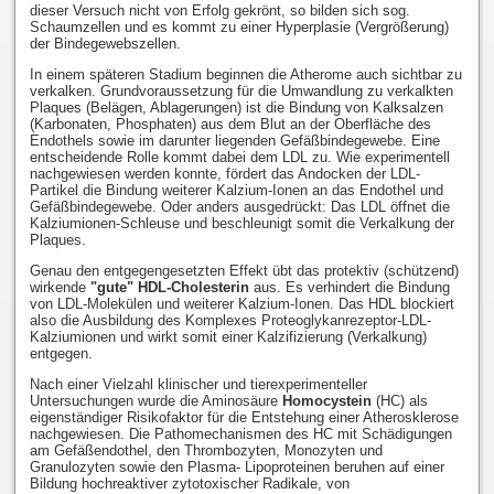
dieser Versuch nicht von Erfolg gekrönt, so bilden sich sog.
Schaumzellen und es kommt zu einer Hyperplasie (Vergrößerung)
der Bindegewebszellen.
In einem späteren Stadium beginnen die Atherome auch sichtbar zu
verkalken. Grundvoraussetzung für die Umwandlung zu verkalkten
Plaques (Belägen, Ablagerungen) ist die Bindung von Kalksalzen
(Karbonaten, Phosphaten) aus dem Blut an der Oberfläche des
Endothels sowie im darunter liegenden Gefäßbindegewebe. Eine
entscheidende Rolle kommt dabei dem LDL zu. Wie experimentell
nachgewiesen werden konnte, fördert das Andocken der LDL-
Partikel die Bindung weiterer Kalzium-Ionen an das Endothel und
Gefäßbindegewebe. Oder anders ausgedrückt: Das LDL öffnet die
Kalziumionen-Schleuse und beschleunigt somit die Verkalkung der
Plaques.
Genau den entgegengesetzten Effekt übt das protektiv (schützend)
wirkende
"gute" HDL-Cholesterin
aus. Es verhindert die Bindung
von LDL-Molekülen und weiterer Kalzium-Ionen. Das HDL blockiert
also die Ausbildung des Komplexes Proteoglykanrezeptor-LDL-
Kalziumionen und wirkt somit einer Kalzifizierung (Verkalkung)
entgegen.
Nach einer Vielzahl klinischer und tierexperimenteller
Untersuchungen wurde die Aminosäure
Homocystein
(HC) als
eigenständiger Risikofaktor für die Entstehung einer Atherosklerose
nachgewiesen. Die Pathomechanismen des HC mit Schädigungen
am Gefäßendothel, den Thrombozyten, Monozyten und
Granulozyten sowie den Plasma- Lipoproteinen beruhen auf einer
Bildung hochreaktiver zytotoxischer Radikale, von