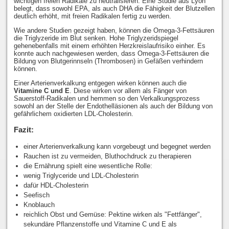
wichtigen freien Radikale zu neutralisieren. Eine Studie aus Lyon
belegt, dass sowohl EPA, als auch DHA die Fähigkeit der Blutzellen
deutlich erhöht, mit freien Radikalen fertig zu werden.
Wie andere Studien gezeigt haben, können die Omega-3-Fettsäuren
die Triglyzeride im Blut senken. Hohe Triglyzeridspiegel
gehenebenfalls mit einem erhöhten Herzkreislaufrisiko einher. Es
konnte auch nachgewiesen werden, dass Omega-3-Fettsäuren die
Bildung von Blutgerinnseln (Thrombosen) in Gefäßen verhindern
können.
Einer Arterienverkalkung entgegen wirken können auch die
Vitamine C und E
. Diese wirken vor allem als Fänger von
Sauerstoff-Radikalen und hemmen so den Verkalkungsprozess
sowohl an der Stelle der Endothelläsionen als auch der Bildung von
gefährlichem oxidierten LDL-Cholesterin.
Fazit:
einer Arterienverkalkung kann vorgebeugt und begegnet werden
Rauchen ist zu vermeiden, Bluthochdruck zu therapieren
die Ernährung spielt eine wesentliche Rolle:
wenig Triglyceride und LDL-Cholesterin
dafür HDL-Cholesterin
Seefisch
Knoblauch
reichlich Obst und Gemüse: Pektine wirken als "Fettfänger",
sekundäre Pflanzenstoffe und Vitamine C und E als