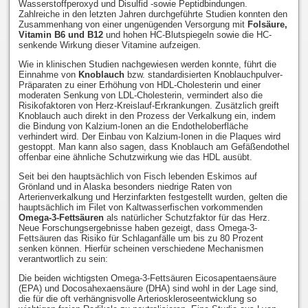
Wasserstoffperoxyd und Disulfid -sowie Peptidbindungen.
Zahlreiche in den letzten Jahren durchgeführte Studien konnten den
Zusammenhang von einer ungenügenden Versorgung mit
Folsäure,
Vitamin B6 und B12
und hohen HC-Blutspiegeln sowie die HC-
senkende Wirkung dieser Vitamine aufzeigen.
Wie in klinischen Studien nachgewiesen werden konnte, führt die
Einnahme von
Knoblauch
bzw. standardisierten Knoblauchpulver-
Präparaten zu einer Erhöhung von HDL-Cholesterin und einer
moderaten Senkung von LDL-Cholesterin, vermindert also die
Risikofaktoren von Herz-Kreislauf-Erkrankungen. Zusätzlich greift
Knoblauch auch direkt in den Prozess der Verkalkung ein, indem
die Bindung von Kalzium-Ionen an die Endotheloberfläche
verhindert wird. Der Einbau von Kalzium-Ionen in die Plaques wird
gestoppt. Man kann also sagen, dass Knoblauch am Gefäßendothel
offenbar eine ähnliche Schutzwirkung wie das HDL ausübt.
Seit bei den hauptsächlich von Fisch lebenden Eskimos auf
Grönland und in Alaska besonders niedrige Raten von
Arterienverkalkung und Herzinfarkten festgestellt wurden, gelten die
hauptsächlich im Filet von Kaltwasserfischen vorkommenden
Omega-3-Fettsäuren
als natürlicher Schutzfaktor für das Herz.
Neue Forschungsergebnisse haben gezeigt, dass Omega-3-
Fettsäuren das Risiko für Schlaganfälle um bis zu 80 Prozent
senken können. Hierfür scheinen verschiedene Mechanismen
verantwortlich zu sein:
Die beiden wichtigsten Omega-3-Fettsäuren Eicosapentaensäure
(EPA) und Docosahexaensäure (DHA) sind wohl in der Lage sind,
die für die oft verhängnisvolle Arterioskleroseentwicklung so