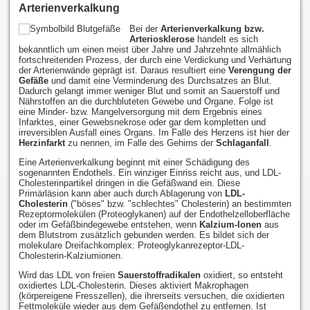
Arterienverkalkung
Bei der
Arterienverkalkung bzw.
Arteriosklerose
handelt es sich
bekanntlich um einen meist über Jahre und Jahrzehnte allmählich
fortschreitenden Prozess, der durch eine Verdickung und Verhärtung
der Arterienwände geprägt ist. Daraus resultiert eine
Verengung der
Gefäße
und damit eine Verminderung des Durchsatzes an Blut.
Dadurch gelangt immer weniger Blut und somit an Sauerstoff und
Nährstoffen an die durchbluteten Gewebe und Organe. Folge ist
eine Minder- bzw. Mangelversorgung mit dem Ergebnis eines
Infarktes, einer Gewebsnekrose oder gar dem kompletten und
irreversiblen Ausfall eines Organs. Im Falle des Herzens ist hier der
Herzinfarkt
zu nennen, im Falle des Gehirns der
Schlaganfall
.
Eine Arterienverkalkung beginnt mit einer Schädigung des
sogenannten Endothels. Ein winziger Einriss reicht aus, und LDL-
Cholesterinpartikel dringen in die Gefäßwand ein. Diese
Primärläsion kann aber auch durch Ablagerung von
LDL-
Cholesterin
("böses" bzw. "schlechtes" Cholesterin) an bestimmten
Rezeptormolekülen (Proteoglykanen) auf der Endothelzelloberfläche
oder im Gefäßbindegewebe entstehen, wenn
Kalzium-Ionen
aus
dem Blutstrom zusätzlich gebunden werden. Es bildet sich der
molekulare Dreifachkomplex: Proteoglykanrezeptor-LDL-
Cholesterin-Kalziumionen.
Wird das LDL von freien
Sauerstoffradikalen
oxidiert, so entsteht
oxidiertes LDL-Cholesterin. Dieses aktiviert Makrophagen
(körpereigene Fresszellen), die ihrerseits versuchen, die oxidierten
Fettmoleküle wieder aus dem Gefäßendothel zu entfernen. Ist