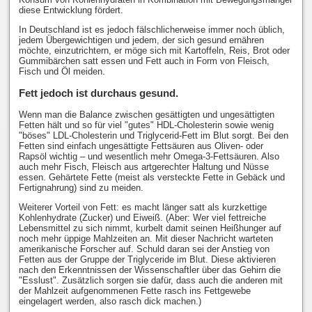
diese Entwicklung fördert.
In Deutschland ist es jedoch fälschlicherweise immer noch üblich,
jedem Übergewichtigen und jedem, der sich gesund ernähren
möchte, einzutrichtern, er möge sich mit Kartoffeln, Reis, Brot oder
Gummibärchen satt essen und Fett auch in Form von Fleisch,
Fisch und Öl meiden.
Fett jedoch ist durchaus gesund.
Wenn man die Balance zwischen gesättigten und ungesättigten
Fetten hält und so für viel "gutes" HDL-Cholesterin sowie wenig
"böses" LDL-Cholesterin und Triglycerid-Fett im Blut sorgt. Bei den
Fetten sind einfach ungesättigte Fettsäuren aus Oliven- oder
Rapsöl wichtig – und wesentlich mehr Omega-3-Fettsäuren. Also
auch mehr Fisch, Fleisch aus artgerechter Haltung und Nüsse
essen. Gehärtete Fette (meist als versteckte Fette in Gebäck und
Fertignahrung) sind zu meiden.
Weiterer Vorteil von Fett: es macht länger satt als kurzkettige
Kohlenhydrate (Zucker) und Eiweiß. (Aber: Wer viel fettreiche
Lebensmittel zu sich nimmt, kurbelt damit seinen Heißhunger auf
noch mehr üppige Mahlzeiten an. Mit dieser Nachricht warteten
amerikanische Forscher auf. Schuld daran sei der Anstieg von
Fetten aus der Gruppe der Triglyceride im Blut. Diese aktivieren
nach den Erkenntnissen der Wissenschaftler über das Gehirn die
"Esslust". Zusätzlich sorgen sie dafür, dass auch die anderen mit
der Mahlzeit aufgenommenen Fette rasch ins Fettgewebe
eingelagert werden, also rasch dick machen.)