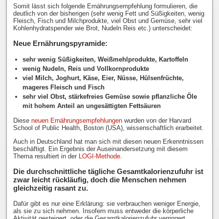
Somit lässt sich folgende Ernährungsempfehlung formulieren, die
deutlich von der bisherigen (sehr wenig Fett und Süßigkeiten, wenig
Fleisch, Fisch und Milchprodukte, viel Obst und Gemüse, sehr viel
Kohlenhydratspender wie Brot, Nudeln Reis etc.) unterscheidet:
Neue Ernährungspyramide:
sehr wenig Süßigkeiten, Weißmehlprodukte, Kartoffeln
wenig Nudeln, Reis und Vollkornprodukte
viel Milch, Joghurt, Käse, Eier, Nüsse, Hülsenfrüchte,
mageres Fleisch und Fisch
sehr viel Obst, stärkefreies Gemüse sowie pflanzliche Öle
mit hohem Anteil an ungesättigten Fettsäuren
Diese
neuen Ernährungsempfehlungen
wurden von der Harvard
School of Public Health, Boston (USA), wissenschaftlich erarbeitet.
Auch in Deutschland hat man sich mit diesen neuen Erkenntnissen
beschäftigt. Ein Ergebnis der Auseinandersetzung mit diesem
Thema resultiert in der
LOGI-Methode
.
Die durchschnittliche tägliche Gesamtkalorienzufuhr ist
zwar leicht rückläufig, doch die Menschen nehmen
gleichzeitig rasant zu.
Dafür gibt es nur eine Erklärung: sie verbrauchen weniger Energie,
als sie zu sich nehmen. Insofern muss entweder die körperliche
Aktivität gesteigert, oder die Gesamtkalorienzufuhr verringert