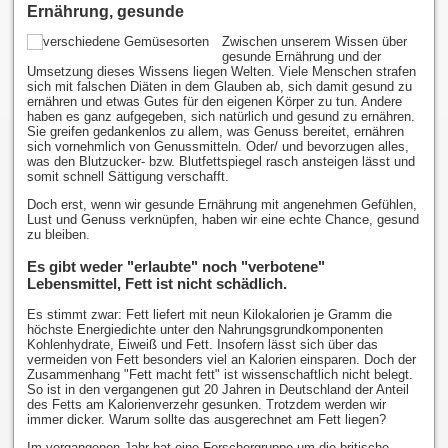
Ernährung, gesunde
Zwischen unserem Wissen über
gesunde Ernährung und der
Umsetzung dieses Wissens liegen Welten. Viele Menschen strafen
sich mit falschen Diäten in dem Glauben ab, sich damit gesund zu
ernähren und etwas Gutes für den eigenen Körper zu tun. Andere
haben es ganz aufgegeben, sich natürlich und gesund zu ernähren.
Sie greifen gedankenlos zu allem, was Genuss bereitet, ernähren
sich vornehmlich von Genussmitteln. Oder/ und bevorzugen alles,
was den Blutzucker- bzw. Blutfettspiegel rasch ansteigen lässt und
somit schnell Sättigung verschafft.
Doch erst, wenn wir gesunde Ernährung mit angenehmen Gefühlen,
Lust und Genuss verknüpfen, haben wir eine echte Chance, gesund
zu bleiben.
Es gibt weder "erlaubte" noch "verbotene"
Lebensmittel, Fett ist nicht schädlich.
Es stimmt zwar: Fett liefert mit neun Kilokalorien je Gramm die
höchste Energiedichte unter den Nahrungsgrundkomponenten
Kohlenhydrate, Eiweiß und Fett. Insofern lässt sich über das
vermeiden von Fett besonders viel an Kalorien einsparen. Doch der
Zusammenhang "Fett macht fett" ist wissenschaftlich nicht belegt.
So ist in den vergangenen gut 20 Jahren in Deutschland der Anteil
des Fetts am Kalorienverzehr gesunken. Trotzdem werden wir
immer dicker. Warum sollte das ausgerechnet am Fett liegen?
Im vergangenen Jahr hat eine Forschergruppe um die britische