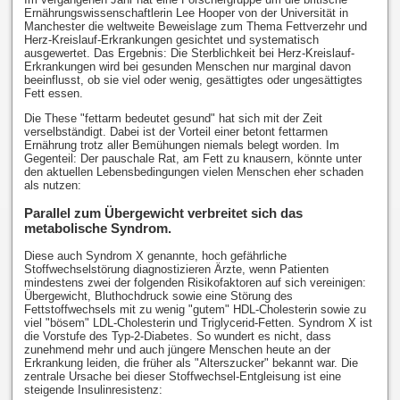
Ernährungswissenschaftlerin Lee Hooper von der Universität in
Manchester die weltweite Beweislage zum Thema Fettverzehr und
Herz-Kreislauf-Erkrankungen gesichtet und systematisch
ausgewertet. Das Ergebnis: Die Sterblichkeit bei Herz-Kreislauf-
Erkrankungen wird bei gesunden Menschen nur marginal davon
beeinflusst, ob sie viel oder wenig, gesättigtes oder ungesättigtes
Fett essen.
Die These "fettarm bedeutet gesund" hat sich mit der Zeit
verselbständigt. Dabei ist der Vorteil einer betont fettarmen
Ernährung trotz aller Bemühungen niemals belegt worden. Im
Gegenteil: Der pauschale Rat, am Fett zu knausern, könnte unter
den aktuellen Lebensbedingungen vielen Menschen eher schaden
als nutzen:
Parallel zum Übergewicht verbreitet sich das
metabolische Syndrom.
Diese auch Syndrom X genannte, hoch gefährliche
Stoffwechselstörung diagnostizieren Ärzte, wenn Patienten
mindestens zwei der folgenden Risikofaktoren auf sich vereinigen:
Übergewicht, Bluthochdruck sowie eine Störung des
Fettstoffwechsels mit zu wenig "gutem" HDL-Cholesterin sowie zu
viel "bösem" LDL-Cholesterin und Triglycerid-Fetten. Syndrom X ist
die Vorstufe des Typ-2-Diabetes. So wundert es nicht, dass
zunehmend mehr und auch jüngere Menschen heute an der
Erkrankung leiden, die früher als "Alterszucker" bekannt war. Die
zentrale Ursache bei dieser Stoffwechsel-Entgleisung ist eine
steigende Insulinresistenz: