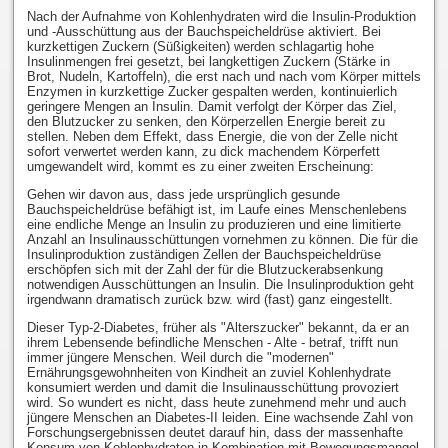
Nach der Aufnahme von Kohlenhydraten wird die Insulin-Produktion
und -Ausschüttung aus der Bauchspeicheldrüse aktiviert. Bei
kurzkettigen Zuckern (Süßigkeiten) werden schlagartig hohe
Insulinmengen frei gesetzt, bei langkettigen Zuckern (Stärke in
Brot, Nudeln, Kartoffeln), die erst nach und nach vom Körper mittels
Enzymen in kurzkettige Zucker gespalten werden, kontinuierlich
geringere Mengen an Insulin. Damit verfolgt der Körper das Ziel,
den Blutzucker zu senken, den Körperzellen Energie bereit zu
stellen. Neben dem Effekt, dass Energie, die von der Zelle nicht
sofort verwertet werden kann, zu dick machendem Körperfett
umgewandelt wird, kommt es zu einer zweiten Erscheinung:
Gehen wir davon aus, dass jede ursprünglich gesunde
Bauchspeicheldrüse befähigt ist, im Laufe eines Menschenlebens
eine endliche Menge an Insulin zu produzieren und eine limitierte
Anzahl an Insulinausschüttungen vornehmen zu können. Die für die
Insulinproduktion zuständigen Zellen der Bauchspeicheldrüse
erschöpfen sich mit der Zahl der für die Blutzuckerabsenkung
notwendigen Ausschüttungen an Insulin. Die Insulinproduktion geht
irgendwann dramatisch zurück bzw. wird (fast) ganz eingestellt.
Dieser Typ-2-Diabetes, früher als "Alterszucker" bekannt, da er an
ihrem Lebensende befindliche Menschen - Alte - betraf, trifft nun
immer jüngere Menschen. Weil durch die "modernen"
Ernährungsgewohnheiten von Kindheit an zuviel Kohlenhydrate
konsumiert werden und damit die Insulinausschüttung provoziert
wird. So wundert es nicht, dass heute zunehmend mehr und auch
jüngere Menschen an Diabetes-II leiden. Eine wachsende Zahl von
Forschungsergebnissen deutet darauf hin, dass der massenhafte
Konsum von Kohlenhydraten in Kombination mit Bewegungsmangel