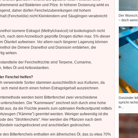
hemmend auf Bakterien und Pilze. In höherer Dosierung wirkt es
rregend, daher dürfen Fenchelzubereitungen mit hohem
Der Wunsch, 
alt (Fenchelöle) nicht Kleinkindern und Säuglingen verabreicht
– doch wenn 
ethol isomere Estragol (Methylchavicol) ist toxikologisch nicht
ich, nach dem Arzneibuch geprüfte Drogen dürfen max. 5% dieser
m Ölanteil aufweisen. Vor allem nach längerer Lagerung können
ethol die Dimere Dianethol und Dianisoin entstehen, die
tig wirken.
standteile der Fenchelfrüchte sind Terpene, Cumarine,
, fettes Öl und Antioxidantien.
er Fenchel helfen?
ch verwendete Sorten stammen ausschließlich aus Kulturen, da
 sich meist durch einen hohen Estragolgehalt auszeichnen.
rntemethode werden beim Bitterfenchel zwei verschiedene
Gesünder lebe
spricht nicht
 unterschieden. Die "Kammware" zeichnet sich durch eine hohe
in...
t aus, da die Früchte jeweils zum optimalen Reifezeitpunkt mittels
rkzeugen ("Kämme") geerntet werden. Weniger aufwendig ist die
ode des "Strohfenchels". Hier werden die Pflanzen nach dem
Bündeln nachgetrocknet und anschließen gedroschen.
e des Bitterfenchels enthalten ein ätherisches Öl, das zu etwa 70%