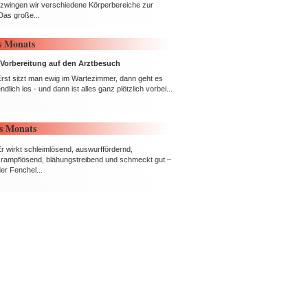
 zwingen wir verschiedene Körperbereiche zur
Das große...
s Monats
e Vorbereitung auf den Arztbesuch
Erst sitzt man ewig im Wartezimmer, dann geht es
ndlich los - und dann ist alles ganz plötzlich vorbei...
es Monats
Er wirkt schleimlösend, auswurffördernd,
krampflösend, blähungstreibend und schmeckt gut –
er Fenchel...