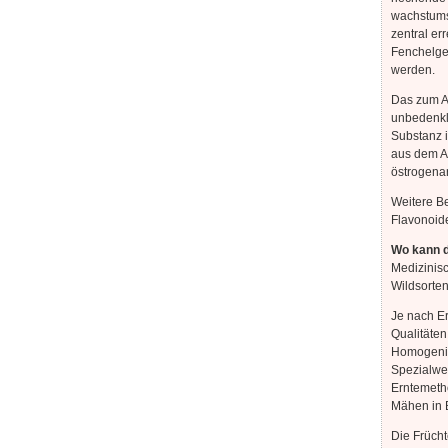
wachstums
zentral e
Fenchelgeh
werden.
Das zum An
unbedenkl
Substanz i
aus dem An
östrogenar
Weitere Be
Flavonoide
Wo kann d
Medizinis
Wildsorten
Je nach E
Qualitäten
Homogenitä
Spezialwe
Erntemeth
Mähen in 
Die Frücht