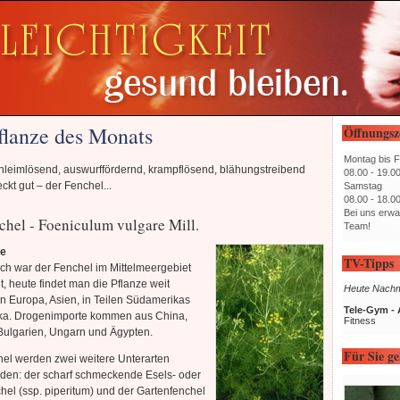
flanze des Monats
Öffnungsz
Montag bis F
chleimlösend, auswurffördernd, krampflösend, blähungstreibend
08.00 - 19.0
kt gut – der Fenchel...
Samstag
08.00 - 18.0
Bei uns erwa
chel - Foeniculum vulgare Mill.
Team!
ze
TV-Tipps
ch war der Fenchel im Mittelmeergebiet
, heute findet man die Pflanze weit
Heute Nachmi
 in Europa, Asien, in Teilen Südamerikas
Tele-Gym - 
rika. Drogenimporte kommen aus China,
Fitness
Bulgarien, Ungarn und Ägypten.
Für Sie ge
el werden zwei weitere Unterarten
eden: der scharf schmeckende Esels- oder
chel (ssp. piperitum) und der Gartenfenchel