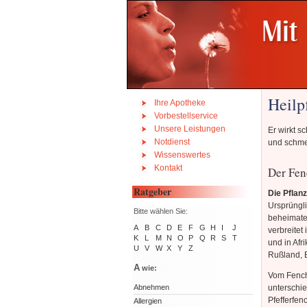
Heilp
Ihre Apotheke
Vorbestellservice
Unsere Leistungen
Er wirkt s
Notdienst
und schmec
Wissenswertes
Kontakt
Der Fen
Ratgeber
Die Pflan
Ursprüngli
Bitte wählen Sie:
beheimatet
A
B
C
D
E
F
G
H
I
J
verbreitet
K
L
M
N
O
P
Q
R
S
T
und in Af
U
V
W
X
Y
Z
Rußland, 
A
wie:
Vom Fench
unterschi
Abnehmen
Pfefferfen
Allergien