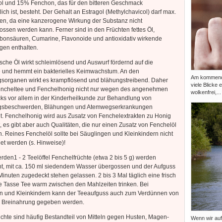
ol und 15% Fenchon, das für den bitteren Geschmack
lich ist, besteht. Der Gehalt an Estragol (Methylchavicol) darf max.
en, da eine kanzerogene Wirkung der Substanz nicht
ssen werden kann. Ferner sind in den Früchten fettes Öl,
bonsäuren, Cumarine, Flavonoide und antioxidativ wirkende
gen enthalten.
sche Öl wirkt schleimlösend und Auswurf fördernd auf die
und hemmt ein bakterielles Keimwachstum. An den
Am kommenden
sorganen wirkt es krampflösend und blähungstreibend. Daher
viele Blicke 
ncheltee und Fenchelhonig nicht nur wegen des angenehmen
wolkenfrei,...
s vor allem in der Kinderheilkunde zur Behandlung von
gsbeschwerden, Blähungen und Atemwegserkrankungen
. Fenchelhonig wird aus Zusatz von Fenchelextrakten zu Honig
t, es gibt aber auch Qualitäten, die nur einen Zusatz von Fenchelöl
 Reines Fenchelöl sollte bei Säuglingen und Kleinkindern nicht
t werden (s. Hinweise)!
rden1 - 2 Teelöffel Fenchelfrüchte (etwa 2 bis 5 g) werden
ht, mit ca. 150 ml siedendem Wasser übergossen und der Aufguss
Minuten zugedeckt stehen gelassen. 2 bis 3 Mal täglich eine frisch
e Tasse Tee warm zwischen den Mahlzeiten trinken. Bei
n und Kleinkindern kann der Teeaufguss auch zum Verdünnen von
r Breinahrung gegeben werden.
chte sind häufig Bestandteil von Mitteln gegen Husten, Magen-
Wenn wir auf