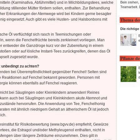
Bein stehen,
tteln (Karminativa, Abführmittel) und in Milchbildungstees, welche
Teamarbeit. 
ildung stillender Mütter fördern sollen, enthalten. Zur Behandlung
cher Erkrankungen der Atemwege wird bei Kindern gerne besagter
Thema de
ig eingesetzt. Auch gibt es viele Husten- und Halsbonbons mit
Die richtig
sche Öl verflüchtigt sich rasch in Teemischungen oder
eln, wenn die Fenchelfrüchte bereits zerkleinert vorliegen. Man
e
er entweder die Ganzdroge kurz vor der Zubereitung in einem
toßen oder auf lösliche Instant-Tees zurückgreifen, denen das Öl
pselt zugesetzt wurde.
Pflanze d
t unbedingt zu achten?
enden bei Überempfindlichkeit gegenüber Fenchel! Selten sind
d
he Reaktionen auf Fenchel bekannt geworden. Personen mit
lergie können ebenfalls auf Fenchel reagieren.
 nicht bei Säuglingen oder Kleinkindern anwenden! Reines
 kann auch bei Säuglingen und Kleinkindern akute Atemnot und
zustände hervorrufen. Die Anwendung von Tee, Fenchelhonig
raten mit ähnlich niedrigem Gehalt an ätherischem Öl ist jedoch
ich.
institut für Risikobewertung (www.bgvv.de) empfiehlt, Gewürze
rtees, die Estragol und/oder Methyleugenol enthalten, nicht in
Mengen über längere Zeiträume einzunehmen. Dies gilt in