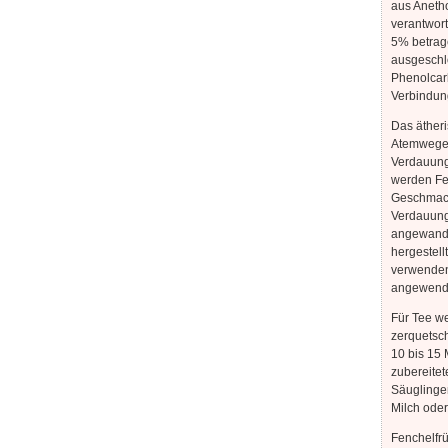
aus Aneth
verantwort
5% betrag
ausgeschlo
Phenolcar
Verbindun
Das ätheri
Atemwege 
Verdauung
werden Fe
Geschmack
Verdauun
angewandt
hergestell
verwenden.
angewende
Für Tee we
zerquetsc
10 bis 15 
zubereitet
Säuglinge
Milch ode
Fenchelfrü