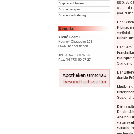
(ssp. vulg
Angstkrankheiten
weiterhin 
Aromatherapie
(var. dulce
Arterienverkalkung
Der Fenche
Kontakt
Pflanze mi
verästelt 
André Georgi
Blüten sit
Hoymer Chaussee 108
06449 Aschersleben
Der Gemüse
Fenchelkno
Tel.: (03473) 80 97 26
Blattspros
Fax: (03473) 80 97 27
Stängel un
Der Bitter
dunkle Frü
Medizinis
Bitterfenc
Süßfenche
Die Inhalt
Das im äth
Anethol is
verantwort
Wirkung z
riechende 