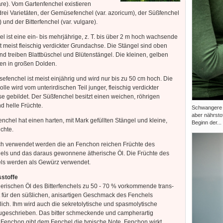
are). Vom Gartenfenchel existieren
drei Varietäten, der Gemüsefenchel (var. azoricum), der Süßfenchel
) und der Bitterfenchel (var. vulgare).
l ist eine ein- bis mehrjährige, z. T. bis über 2 m hoch wachsende
t meist fleischig verdickter Grundachse. Die Stängel sind oben
und treiben Blattbüschel und Blütenstängel. Die kleinen, gelben
zen in großen Dolden.
fenchel ist meist einjährig und wird nur bis zu 50 cm hoch. Die
lle wird vom unterirdischen Teil junger, fleischig verdickter
se gebildet. Der Süßfenchel besitzt einen weichen, röhrigen
d helle Früchte.
Schwangere b
aber nährsto
fenchel hat einen harten, mit Mark gefüllten Stängel und kleine,
Beginn der...
chte.
ch verwendet werden die an Fenchon reichen Früchte des
hels und das daraus gewonnene ätherische Öl. Die Früchte des
ls werden als Gewürz verwendet.
sstoffe
erischen Öl des Bitterfenchels zu 50 - 70 % vorkommende trans-
t für den süßlichen, anisartigen Geschmack des Fenchels
lich. Ihm wird auch die sekretolytische und spasmolytische
ugeschrieben. Das bitter schmeckende und campherartig
Fenchon gibt dem Fenchel die typische Note. Fenchon wirkt