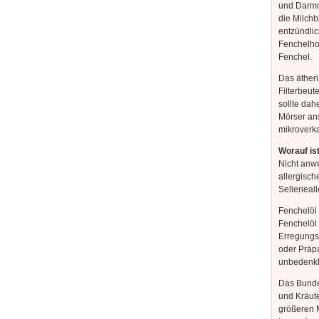
und Darmmi
die Milchb
entzündli
Fenchelhon
Fenchel.
Das ätheri
Filterbeut
sollte dah
Mörser ans
mikroverka
Worauf is
Nicht anw
allergisc
Sellerieal
Fenchelöl
Fenchelöl
Erregungs
oder Präpa
unbedenkl
Das Bundes
und Kräute
größeren 