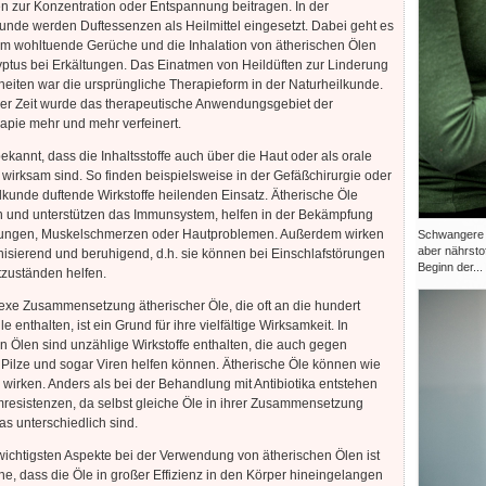
 zur Konzentration oder Entspannung beitragen. In der
unde werden Duftessenzen als Heilmittel eingesetzt. Dabei geht es
um wohltuende Gerüche und die Inhalation von ätherischen Ölen
ptus bei Erkältungen. Das Einatmen von Heildüften zur Linderung
eiten war die ursprüngliche Therapieform in der Naturheilkunde.
der Zeit wurde das therapeutische Anwendungsgebiet der
pie mehr und mehr verfeinert.
bekannt, dass die Inhaltsstoffe auch über die Haut oder als orale
irksam sind. So finden beispielsweise in der Gefäßchirurgie oder
kunde duftende Wirkstoffe heilenden Einsatz. Ätherische Öle
n und unterstützen das Immunsystem, helfen in der Bekämpfung
tungen, Muskelschmerzen oder Hautproblemen. Außerdem wirken
Schwangere b
aber nährsto
isierend und beruhigend, d.h. sie können bei Einschlafstörungen
Beginn der...
zuständen helfen.
xe Zusammensetzung ätherischer Öle, die oft an die hundert
e enthalten, ist ein Grund für ihre vielfältige Wirksamkeit. In
n Ölen sind unzählige Wirkstoffe enthalten, die auch gegen
 Pilze und sogar Viren helfen können. Ätherische Öle können wie
a wirken. Anders als bei der Behandlung mit Antibiotika entstehen
resistenzen, da selbst gleiche Öle in ihrer Zusammensetzung
s unterschiedlich sind.
wichtigsten Aspekte bei der Verwendung von ätherischen Ölen ist
he, dass die Öle in großer Effizienz in den Körper hineingelangen