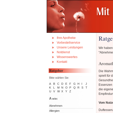
Ratge
Ihre Apotheke
Vorbestellservice
Unsere Leistungen
Wir haben 
Notdienst
"Abnehmen"
Wissenswertes
Kontakt
Aromath
Ratgeber
Die Wahrn
spielt für 
Bitte wählen Sie:
Gesundheit
A
B
C
D
E
F
G
H
I
J
Essenzen 
K
L
M
N
O
P
Q
R
S
T
die eigene
U
V
W
X
Y
Z
Empfindun
A
wie:
Vom Nutze
Abnehmen
Duftessen
Allergien