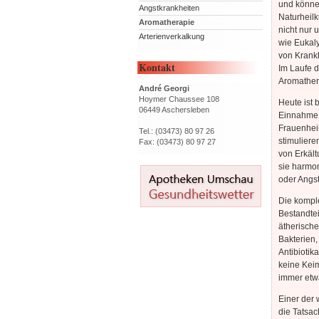
und können
Angstkrankheiten
Naturheilk
Aromatherapie
nicht nur 
Arterienverkalkung
wie Eukaly
von Krankh
Kontakt
Im Laufe 
Aromathera
André Georgi
Hoymer Chaussee 108
Heute ist 
06449 Aschersleben
Einnahme w
Frauenheil
Tel.: (03473) 80 97 26
stimuliere
Fax: (03473) 80 97 27
von Erkäl
sie harmon
oder Angst
Die komple
Bestandteil
ätherische
Bakterien,
Antibiotik
keine Keim
immer etwa
Einer der 
die Tatsac