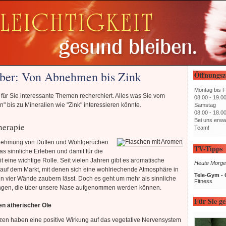
ber: Von Abnehmen bis Zink
Öffnungsz
Montag bis F
für Sie interessante Themen recherchiert. Alles was Sie vom
08.00 - 19.0
 bis zu Mineralien wie "Zink" interessieren könnte.
Samstag
08.00 - 18.0
Bei uns erwa
erapie
Team!
ehmung von Düften und Wohlgerüchen
TV-Tipps
das sinnliche Erleben und damit für die
 eine wichtige Rolle. Seit vielen Jahren gibt es aromatische
Heute Morge
auf dem Markt, mit denen sich eine wohlriechende Atmosphäre in
Tele-Gym - 
n vier Wände zaubern lässt. Doch es geht um mehr als sinnliche
Fitness
gen, die über unsere Nase aufgenommen werden können.
Für Sie ge
n ätherischer Öle
zen haben eine positive Wirkung auf das vegetative Nervensystem