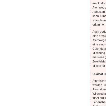
empfindlic
Atemwegen
Abhusten, 
kann. Cine
Niaouli un
erkannten
Auch bedeu
eine ernst
Atemwege.
eine einpr
Calendula-
Mischung 
meistens g
Zweifelsfa
Mitteln fü
Qualität u
Ätherisch
werden. In
Aromathera
Wildwuchs
für Allerg
Lebensbed