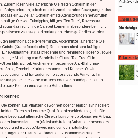
Vitalität», 
h. Zudem lösen viele ätherische Öle festen Schleim in den
wie...
. Babys erlernen jedoch erst mit zunehmenden Bewegungen das
sodass ein Zuviel an Schleim ernste Atemstörungen hervorrufen
Thema de
olhaltige Öle wie Eukalyptus, billiges "Tea Tree", Ravensara,
d sogar das recht milde Cajeput können insbesondere bei nicht
Die richtig
 spastischen Atemwegserkrankungen lebensgefährlich werden.
e
ten mentholhaltige (Pfefferminze, Ackerminze) ätherische Öle
e Gefahr (Krampfbereitschaft) für die noch nicht sehr kräftigen
 Eine Ausnahme ist das pflegende und reinigende Rosenöl, sowie
Pflanze d
ozentige Mischung von Sandelholz-Öl und Tea-Tree Öl in
Öl bei Milchschorf. Auch eine einprozentige Anti-Blähungs-
mit Anis-, Fenchel-, Koriandersamen- und Kümmel-Öl wird
ut vertragen und hat zudem eine stresslösende Wirkung. Im
d
lle sind jedoch die Gabe von Tees oder von homöopathischen
r die ganz Kleinen eine sanftere Behandlung.
nd Reinheit
e Öle können aus Pflanzen gewonnen oder chemisch synthetisiert
 beiden Fällen sind enorme Qualitätsunterschiede möglich. Die
pie bevorzugt ätherische Öle aus kontrolliert biologischen Anbau,
. oder konventionellem (rückstandsfreiem) Anbau, der besonders
iker geeignet ist. Jede Abweichung von den natürlichen
ingungen der Pflanze verändert die Zusammensetzung der