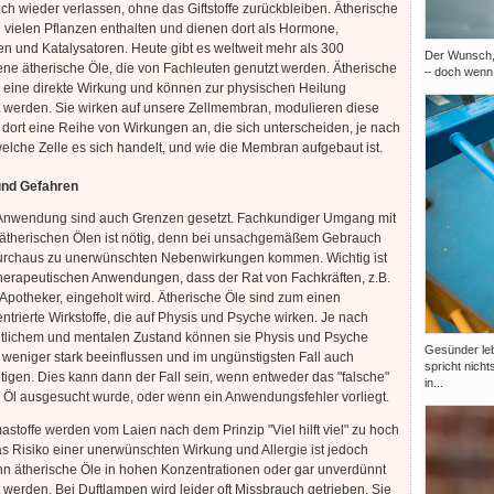
ch wieder verlassen, ohne das Giftstoffe zurückbleiben. Ätherische
n vielen Pflanzen enthalten und dienen dort als Hormone,
n und Katalysatoren. Heute gibt es weltweit mehr als 300
Der Wunsch, 
ne ätherische Öle, die von Fachleuten genutzt werden. Ätherische
– doch wenn 
 eine direkte Wirkung und können zur physischen Heilung
 werden. Sie wirken auf unsere Zellmembran, modulieren diese
dort eine Reihe von Wirkungen an, die sich unterscheiden, je nach
lche Zelle es sich handelt, und wie die Membran aufgebaut ist.
und Gefahren
Anwendung sind auch Grenzen gesetzt. Fachkundiger Umgang mit
 ätherischen Ölen ist nötig, denn bei unsachgemäßem Gebrauch
urchaus zu unerwünschten Nebenwirkungen kommen. Wichtig ist
therapeutischen Anwendungen, dass der Rat von Fachkräften, z.B.
Apotheker, eingeholt wird. Ätherische Öle sind zum einen
trierte Wirkstoffe, die auf Physis und Psyche wirken. Je nach
tlichem und mentalen Zustand können sie Physis und Psyche
Gesünder lebe
weniger stark beeinflussen und im ungünstigsten Fall auch
spricht nicht
tigen. Dies kann dann der Fall sein, wenn entweder das "falsche"
in...
 Öl ausgesucht wurde, oder wenn ein Anwendungsfehler vorliegt.
astoffe werden vom Laien nach dem Prinzip "Viel hilft viel" zu hoch
as Risiko einer unerwünschten Wirkung und Allergie ist jedoch
n ätherische Öle in hohen Konzentrationen oder gar unverdünnt
werden. Bei Duftlampen wird leider oft Missbrauch getrieben. Sie