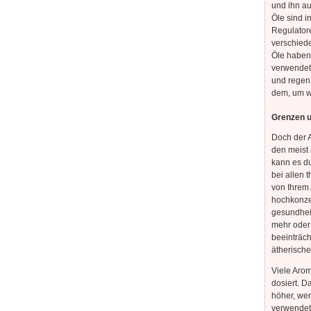
und ihn au
Öle sind i
Regulatore
verschiede
Öle haben
verwendet
und regen 
dem, um we
Grenzen 
Doch der 
den meist
kann es d
bei allen 
von Ihrem 
hochkonzen
gesundhei
mehr oder 
beeinträch
ätherische
Viele Arom
dosiert. D
höher, wen
verwendet 