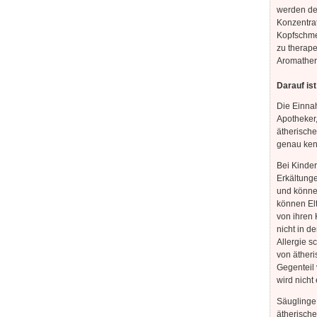
werden de
Konzentrat
Kopfschmer
zu therape
Aromathera
Darauf is
Die Einnah
Apotheker,
ätherische
genau ken
Bei Kinder
Erkältunge
und könne
können Elt
von ihren
nicht in d
Allergie s
von ätheri
Gegenteil 
wird nicht 
Säuglinge 
ätherische