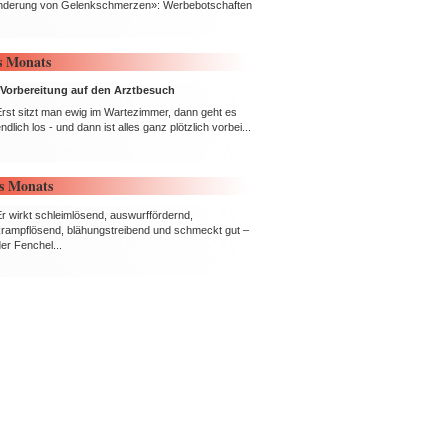
«Linderung von Gelenkschmerzen»: Werbebotschaften
s Monats
e Vorbereitung auf den Arztbesuch
Erst sitzt man ewig im Wartezimmer, dann geht es
ndlich los - und dann ist alles ganz plötzlich vorbei...
es Monats
Er wirkt schleimlösend, auswurffördernd,
krampflösend, blähungstreibend und schmeckt gut –
er Fenchel...