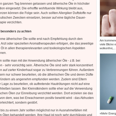
n ganzen Tag brennen gelassen und ätherische Öle in höchster
ion eingesetzt. Die erhoffte wohltuende Wirkung bleibt aus,
zen können die Folge sein. Auch sollten Allergiker Duftstoffe nur
utischen Zwecken einsetzen, besser auf eine tägliche Dauer-
pie verzichten.
t besonders zu achten
me ätherischer Öle sollte erst nach Empfehlung durch den
Am kommenden
 Arzt oder speziellen Aromatherapeuten erfolgen, die das jeweilige
viele Blicke 
 Öl in allen therapierelevanten und toxikologischen Aspekten
wolkenfrei,...
nen.
n sollte man mit der Anwendung ätherischer Öle - z.B. bei
n - sehr vorsichtig sein. Ätherische Öle sind sehr stark konzentriert
n auf zarter Kinderhaut sogar zu Verbrennungen führen. Außerdem
ern nur schwer beurteilen, ob die ätherischen Öle und deren Düfte
 Kindern als angenehm empfunden werden. Zudem sind Eltern
er Lage zu beurteilen, ob auftretende Hautrötungen nicht auf eine
chließen lassen. Bei Kleinstkindern sollte eher auf die Verwendung
schen Ölen zur Einreibung verzichtet werden. Dort erzielen sie das
von dem, was bei Erwachsenen positiv bewirkt wird - das Abhusten
erleichtert, sondern gestört.
bis zu einem Jahr sollten möglichst nur in Ausnahmefällen mit
«Mehr Energi
n Ölen behandelt werden. Ihre Haut ist noch sehr durchlässig und